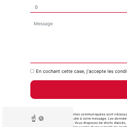
En cochant cette case, j'accepte les condi
** Les données personnelles communiquées sont nécessaires
dans le seul but de répondre à votre message. Les donnée
casadiagana@yahoo.com. Vous disposez de droits d’accès, de 