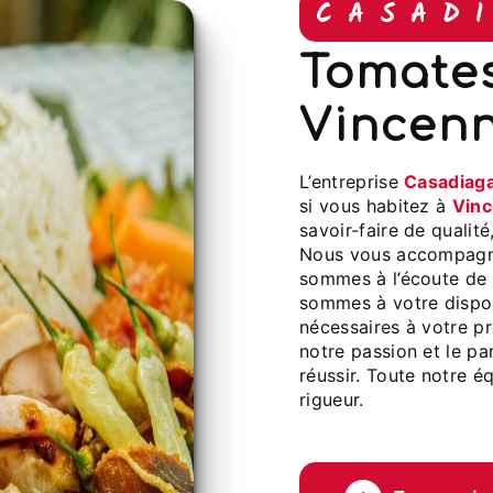
CASAD
tomates farcies à
Vincen
L’entreprise
Casadiag
si vous habitez à
Vin
savoir-faire de qualit
Nous vous accompagno
sommes à l’écoute de 
sommes à votre dispos
nécessaires à votre p
notre passion et le pa
réussir. Toute notre éq
rigueur.