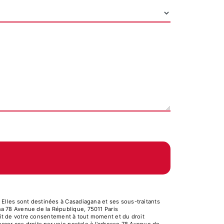
Elles sont destinées à Casadiagana et ses sous-traitants
a 78 Avenue de la République, 75011 Paris
rait de votre consentement à tout moment et du droit