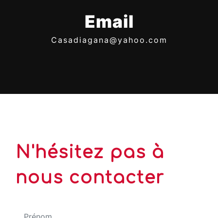
Email
casadiagana@yahoo.com
N'hésitez pas à
nous contacter