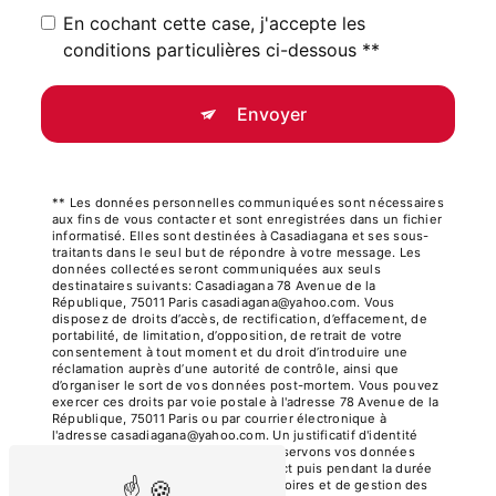
En cochant cette case, j'accepte les
conditions particulières ci-dessous **
Envoyer
** Les données personnelles communiquées sont nécessaires
aux fins de vous contacter et sont enregistrées dans un fichier
informatisé. Elles sont destinées à Casadiagana et ses sous-
traitants dans le seul but de répondre à votre message. Les
données collectées seront communiquées aux seuls
destinataires suivants: Casadiagana 78 Avenue de la
République, 75011 Paris casadiagana@yahoo.com. Vous
disposez de droits d’accès, de rectification, d’effacement, de
portabilité, de limitation, d’opposition, de retrait de votre
consentement à tout moment et du droit d’introduire une
réclamation auprès d’une autorité de contrôle, ainsi que
d’organiser le sort de vos données post-mortem. Vous pouvez
exercer ces droits par voie postale à l'adresse 78 Avenue de la
République, 75011 Paris ou par courrier électronique à
l'adresse casadiagana@yahoo.com. Un justificatif d'identité
pourra vous être demandé. Nous conservons vos données
pendant la période de prise de contact puis pendant la durée
de prescription légale aux fins probatoires et de gestion des