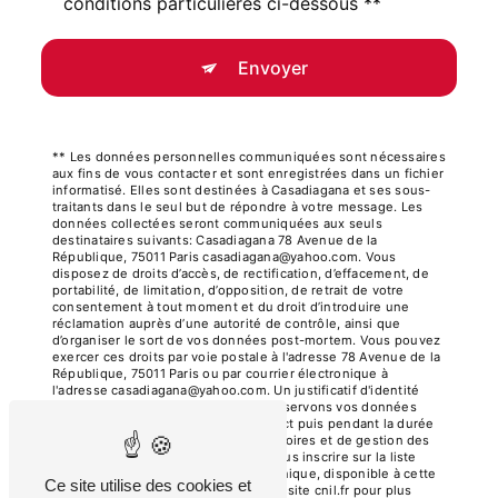
conditions particulières ci-dessous **
Envoyer
** Les données personnelles communiquées sont nécessaires
aux fins de vous contacter et sont enregistrées dans un fichier
informatisé. Elles sont destinées à Casadiagana et ses sous-
traitants dans le seul but de répondre à votre message. Les
données collectées seront communiquées aux seuls
destinataires suivants: Casadiagana 78 Avenue de la
République, 75011 Paris casadiagana@yahoo.com. Vous
disposez de droits d’accès, de rectification, d’effacement, de
portabilité, de limitation, d’opposition, de retrait de votre
consentement à tout moment et du droit d’introduire une
réclamation auprès d’une autorité de contrôle, ainsi que
d’organiser le sort de vos données post-mortem. Vous pouvez
exercer ces droits par voie postale à l'adresse 78 Avenue de la
République, 75011 Paris ou par courrier électronique à
l'adresse casadiagana@yahoo.com. Un justificatif d'identité
pourra vous être demandé. Nous conservons vos données
pendant la période de prise de contact puis pendant la durée
de prescription légale aux fins probatoires et de gestion des
contentieux. Vous avez le droit de vous inscrire sur la liste
d'opposition au démarchage téléphonique, disponible à cette
Ce site utilise des cookies et
adresse:
Bloctel.gouv.fr
. Consultez le site cnil.fr pour plus