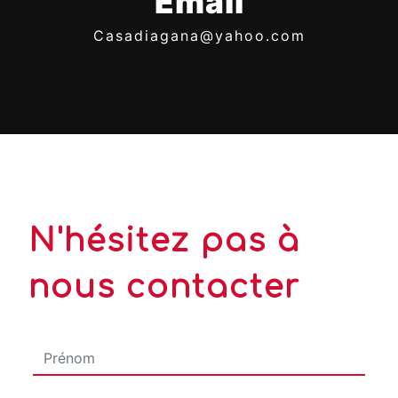
Email
casadiagana@yahoo.com
N'hésitez pas à
nous contacter