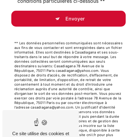
conditions particulières ci-dessous **
Envoyer
** Les données personnelles communiquées sont nécessaires
aux fins de vous contacter et sont enregistrées dans un fichier
informatisé. Elles sont destinées à Casadiagana et ses sous-
traitants dans le seul but de répondre à votre message. Les
données collectées seront communiquées aux seuls
destinataires suivants: Casadiagana 78 Avenue de la
République, 75011 Paris casadiagana@yahoo.com. Vous
disposez de droits d’accès, de rectification, d’effacement, de
portabilité, de limitation, d’opposition, de retrait de votre
consentement à tout moment et du droit d’introduire une
réclamation auprès d’une autorité de contrôle, ainsi que
d’organiser le sort de vos données post-mortem. Vous pouvez
exercer ces droits par voie postale à l'adresse 78 Avenue de la
République, 75011 Paris ou par courrier électronique à
l'adresse casadiagana@yahoo.com. Un justificatif d'identité
pourra vous être demandé. Nous conservons vos données
pendant la période de prise de contact puis pendant la durée
de prescription légale aux fins probatoires et de gestion des
contentieux. Vous avez le droit de vous inscrire sur la liste
d'opposition au démarchage téléphonique, disponible à cette
Ce site utilise des cookies et
adresse:
Bloctel.gouv.fr
. Consultez le site cnil.fr pour plus