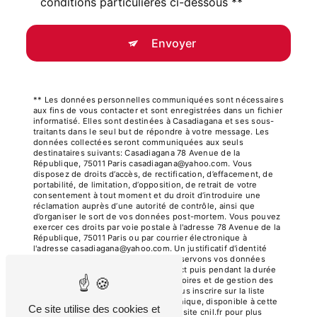
conditions particulières ci-dessous **
Envoyer
** Les données personnelles communiquées sont nécessaires
aux fins de vous contacter et sont enregistrées dans un fichier
informatisé. Elles sont destinées à Casadiagana et ses sous-
traitants dans le seul but de répondre à votre message. Les
données collectées seront communiquées aux seuls
destinataires suivants: Casadiagana 78 Avenue de la
République, 75011 Paris casadiagana@yahoo.com. Vous
disposez de droits d’accès, de rectification, d’effacement, de
portabilité, de limitation, d’opposition, de retrait de votre
consentement à tout moment et du droit d’introduire une
réclamation auprès d’une autorité de contrôle, ainsi que
d’organiser le sort de vos données post-mortem. Vous pouvez
exercer ces droits par voie postale à l'adresse 78 Avenue de la
République, 75011 Paris ou par courrier électronique à
l'adresse casadiagana@yahoo.com. Un justificatif d'identité
pourra vous être demandé. Nous conservons vos données
pendant la période de prise de contact puis pendant la durée
de prescription légale aux fins probatoires et de gestion des
contentieux. Vous avez le droit de vous inscrire sur la liste
d'opposition au démarchage téléphonique, disponible à cette
Ce site utilise des cookies et
adresse:
Bloctel.gouv.fr
. Consultez le site cnil.fr pour plus