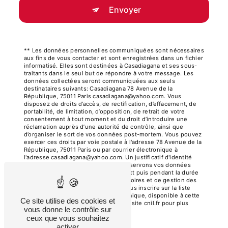
Envoyer
** Les données personnelles communiquées sont nécessaires
aux fins de vous contacter et sont enregistrées dans un fichier
informatisé. Elles sont destinées à Casadiagana et ses sous-
traitants dans le seul but de répondre à votre message. Les
données collectées seront communiquées aux seuls
destinataires suivants: Casadiagana 78 Avenue de la
République, 75011 Paris casadiagana@yahoo.com. Vous
disposez de droits d’accès, de rectification, d’effacement, de
portabilité, de limitation, d’opposition, de retrait de votre
consentement à tout moment et du droit d’introduire une
réclamation auprès d’une autorité de contrôle, ainsi que
d’organiser le sort de vos données post-mortem. Vous pouvez
exercer ces droits par voie postale à l'adresse 78 Avenue de la
République, 75011 Paris ou par courrier électronique à
l'adresse casadiagana@yahoo.com. Un justificatif d'identité
pourra vous être demandé. Nous conservons vos données
pendant la période de prise de contact puis pendant la durée
de prescription légale aux fins probatoires et de gestion des
contentieux. Vous avez le droit de vous inscrire sur la liste
d'opposition au démarchage téléphonique, disponible à cette
Ce site utilise des cookies et
adresse:
Bloctel.gouv.fr
. Consultez le site cnil.fr pour plus
vous donne le contrôle sur
d’informations sur vos droits.
ceux que vous souhaitez
activer