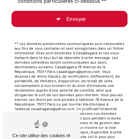
conditions particulières ci-dessous **
Envoyer
** Les données personnelles communiquées sont nécessaires
aux fins de vous contacter et sont enregistrées dans un fichier
informatisé. Elles sont destinées à Casadiagana et ses sous-
traitants dans le seul but de répondre à votre message. Les
données collectées seront communiquées aux seuls
destinataires suivants: Casadiagana 78 Avenue de la
République, 75011 Paris casadiagana@yahoo.com. Vous
disposez de droits d’accès, de rectification, d’effacement, de
portabilité, de limitation, d’opposition, de retrait de votre
consentement à tout moment et du droit d’introduire une
réclamation auprès d’une autorité de contrôle, ainsi que
d’organiser le sort de vos données post-mortem. Vous pouvez
exercer ces droits par voie postale à l'adresse 78 Avenue de la
République, 75011 Paris ou par courrier électronique à
l'adresse casadiagana@yahoo.com. Un justificatif d'identité
pourra vous être demandé. Nous conservons vos données
pendant la période de prise de contact puis pendant la durée
de prescription légale aux fins probatoires et de gestion des
contentieux. Vous avez le droit de vous inscrire sur la liste
d'opposition au démarchage téléphonique, disponible à cette
Ce site utilise des cookies et
adresse:
Bloctel.gouv.fr
. Consultez le site cnil.fr pour plus